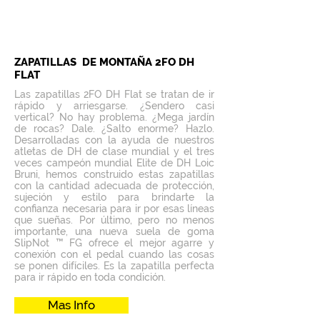
ZAPATILLAS DE MONTAÑA 2FO DH
FLAT
Las zapatillas 2FO DH Flat se tratan de ir
rápido y arriesgarse. ¿Sendero casi
vertical? No hay problema. ¿Mega jardín
de rocas? Dale. ¿Salto enorme? Hazlo.
Desarrolladas con la ayuda de nuestros
atletas de DH de clase mundial y el tres
veces campeón mundial Elite de DH Loic
Bruni, hemos construido estas zapatillas
con la cantidad adecuada de protección,
sujeción y estilo para brindarte la
confianza necesaria para ir por esas líneas
que sueñas. Por último, pero no menos
importante, una nueva suela de goma
SlipNot ™ FG ofrece el mejor agarre y
conexión con el pedal cuando las cosas
se ponen difíciles. Es la zapatilla perfecta
para ir rápido en toda condición.
Mas Info