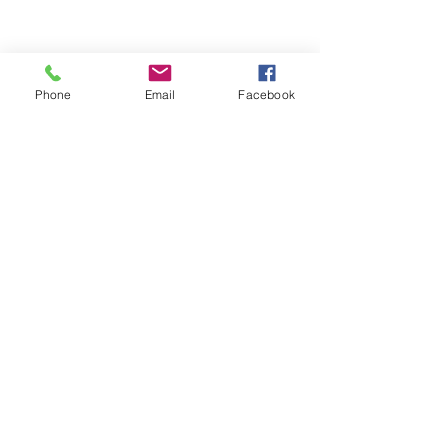
Phone
Email
Facebook
Jersey fox ranger dri-release