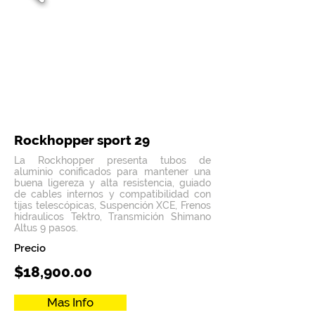
Rockhopper sport 29
La Rockhopper presenta tubos de
aluminio conificados para mantener una
buena ligereza y alta resistencia, guiado
de cables internos y compatibilidad con
tijas telescópicas, Suspención XCE, Frenos
hidraulicos Tektro, Transmición Shimano
Altus 9 pasos.
Precio
$18,900.00
Mas Info