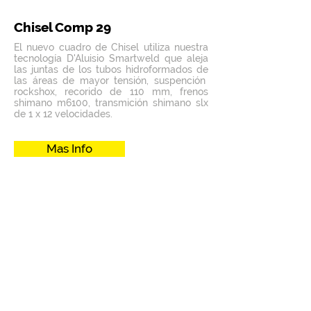
Chisel Comp 29
El nuevo cuadro de Chisel utiliza nuestra
tecnología D'Aluisio Smartweld que aleja
las juntas de los tubos hidroformados de
las áreas de mayor tensión, suspención
rockshox, recorido de 110 mm, frenos
shimano m6100, transmición shimano slx
de 1 x 12 velocidades.
Mas Info