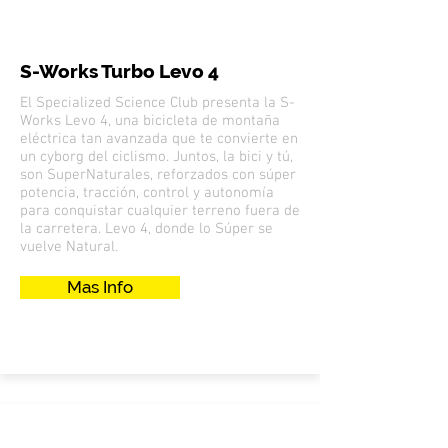
S-Works Turbo Levo 4
El Specialized Science Club presenta la S-
Works Levo 4, una bicicleta de montaña
eléctrica tan avanzada que te convierte en
un cyborg del ciclismo. Juntos, la bici y tú,
son SuperNaturales, reforzados con súper
potencia, tracción, control y autonomía
para conquistar cualquier terreno fuera de
la carretera. Levo 4, donde lo Súper se
vuelve Natural.
Mas Info