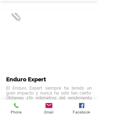
Enduro Expert
El Enduro Expert siempre ha tenido un
gran impacto y nunca ha sido tan cierto.
Obtienes 170 milímetros del rendimiento
cuesta abajo más capaz que gana
elevación con sorprendente facilidad.
Phone
Email
Facebook
Completa suspensión FOX, potentes
frenos de disco y un robusto juego de
ruedas de aleación.