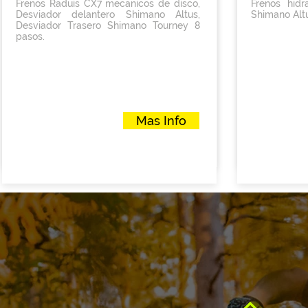
Frenos Raduis CX7 mecanicos de disco,
Frenos hidr
resbaladizo
Desviador delantero Shimano Altus,
Shimano Altu
telescópi
Desviador Trasero Shimano Tourney 8
asegurarn
pasos.
ofrece el 
rendimiento
Precio
Precio
Mas Info
$18,900.00
$18,90
Mas Info