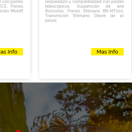
d con postes
resbaladizo y compatibilidad con postes
esco y listo
resbaladizo y compatibilidad con postes
XCE, Frenos
telescópicos. Suspención de aire
MANEJO DE
telescópicos. Con el objetivo de
ión Mishift
Rockshox, Frenos Shimano BR-MT200,
árate para
asegurarnos de que el Rockhopper
Transmición Shimano Deore de 10
ansmisión de
ofrece el mejor ajuste y el mejor
pasos.
ltus.
rendimiento para cada persona.
Precio
as Info
Mas Info
$24,000.00
as Info
Mas Info