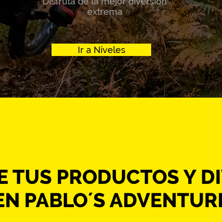
Disfruta de la mejor diversión
extrema
Ir a Niveles
E TUS PRODUCTOS Y DI
EN PABLO´S ADVENTUR